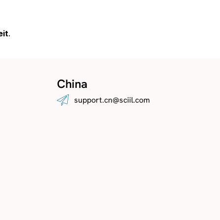
eit
.
China
support.cn@sciil.com