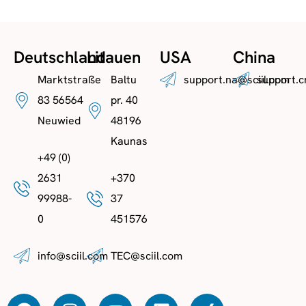
Deutschland
Litauen
USA
China
Marktstraße
Baltu
support.na@sciil.com
support.c
83 56564
pr. 40
Neuwied
48196
Kaunas
+49 (0)
2631
+370
99988-
37
0
451576
info@sciil.com
TEC@sciil.com