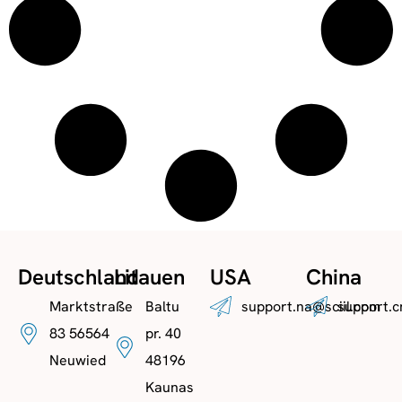
Deutschland
Litauen
USA
China
Marktstraße
Baltu
support.na@sciil.com
support.c
83 56564
pr. 40
Neuwied
48196
Kaunas