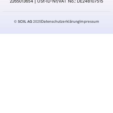
2265013654 | USt-ID-Nr/VAT No.: DE248107515
Datenschutzerklärung
Impressum
©
SCIIL AG
2025