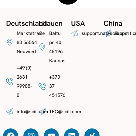
Deutschland
Litauen
USA
China
Marktstraße
Baltu
support.na@sciil.com
support.c
83 56564
pr. 40
Neuwied
48196
Kaunas
+49 (0)
2631
+370
99988-
37
0
451576
info@sciil.com
TEC@sciil.com